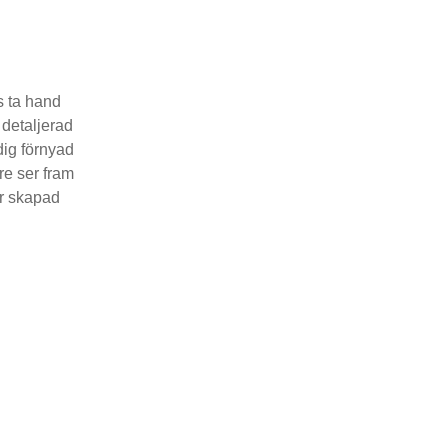
s ta hand
 detaljerad
ig förnyad
re ser fram
är skapad