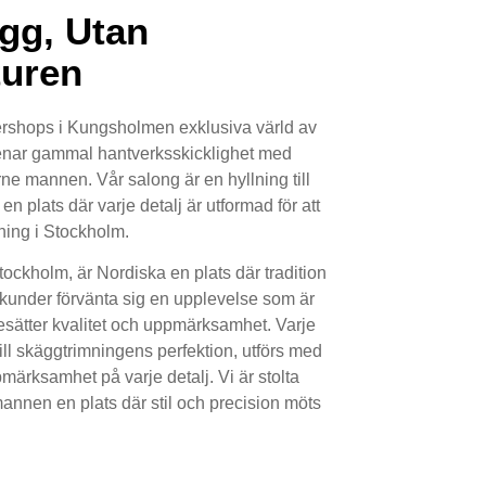
ägg, Utan
turen
rshops i Kungsholmen exklusiva värld av
renar gammal hantverksskicklighet med
ne mannen. Vår salong är en hyllning till
n plats där varje detalj är utformad för att
ning i Stockholm.
ockholm, är Nordiska en plats där tradition
 kunder förvänta sig en upplevelse som är
sätter kvalitet och uppmärksamhet. Varje
till skäggtrimningens perfektion, utförs med
ärksamhet på varje detalj. Vi är stolta
annen en plats där stil och precision möts