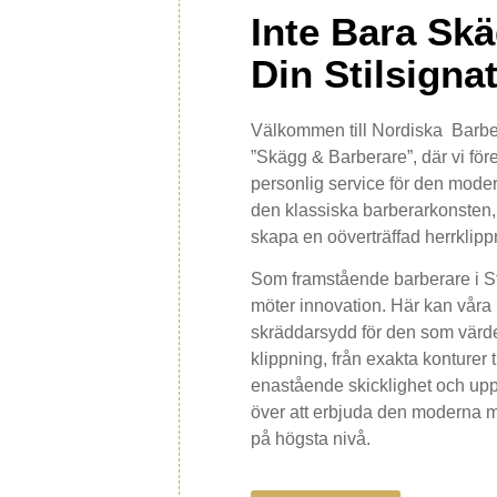
Inte Bara Sk
Din Stilsigna
Välkommen till Nordiska Barbe
”Skägg & Barberare”, där vi fö
personlig service för den moder
den klassiska barberarkonsten, e
skapa en oöverträffad herrklipp
Som framstående barberare i St
möter innovation. Här kan våra
skräddarsydd för den som värde
klippning, från exakta konturer 
enastående skicklighet och uppm
över att erbjuda den moderna m
på högsta nivå.