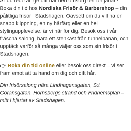
Är du redo att ge ditt hår den omsorg det förtjänar?
Boka din tid hos
Nordiska Frisör & Barbershop
– din
pålitliga frisör i Stadshagen. Oavsett om du vill ha en
snabb klippning, en ny hårfärg eller en hel
stylingupplevelse, är vi här för dig. Besök oss i vår
fräscha salong, bara ett stenkast från tunnelbanan, och
upptäck varför så många väljer oss som sin frisör i
Stadshagen.
👉
Boka din tid online
eller besök oss direkt – vi ser
fram emot att ta hand om dig och ditt hår.
Din frisörsalong nära Lindhagensgatan, S:t
Göransgatan, Hornsbergs strand och Fridhemsplan –
mitt i hjärtat av Stadshagen.